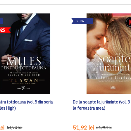
-20%
tru totdeauna (vol.5 din seria
De la șoapte la jurăminte (vol. 3
les High)
la fereastra mea)
ei
51,92 lei
64,90 lei
64,90 lei