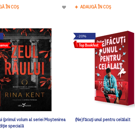
GĂ ÎN COȘ
ADAUGĂ ÎN COȘ
Adaugă
la
Lista
de
-20%
Dorinte
ui (primul volum al seriei Moștenirea
(Ne)făcuți unul pentru celălalt
ediţie specială