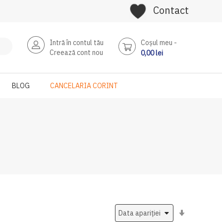
Contact
Intră în contul tău
Coşul meu
Creează cont nou
0,00 lei
BLOG
CANCELARIA CORINT
Setati
ascendent