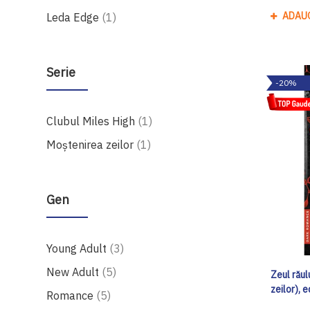
produs
ADAU
Leda Edge
1
Serie
-20%
produs
Clubul Miles High
1
produs
Moștenirea zeilor
1
Gen
produse
Young Adult
3
produse
New Adult
5
Zeul răul
zeilor), 
produse
Romance
5