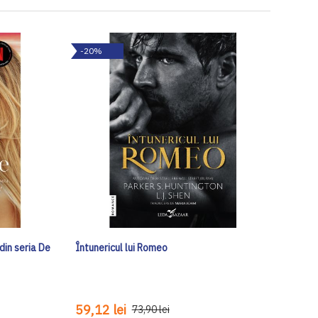
-20%
 din seria De
Întunericul lui Romeo
59,12 lei
73,90 lei