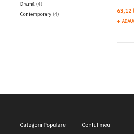
produse
Dramă
4
63,12 l
produse
Contemporary
4
ADAU
Categorii Populare
Contul meu