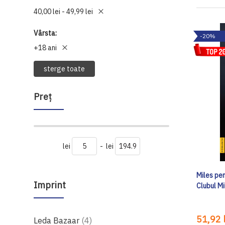
40,00 lei - 49,99 lei
Vârsta
-20%
+18 ani
sterge toate
Preţ
lei
-
lei
Miles pen
Imprint
Clubul Mi
51,92 l
produse
Leda Bazaar
4