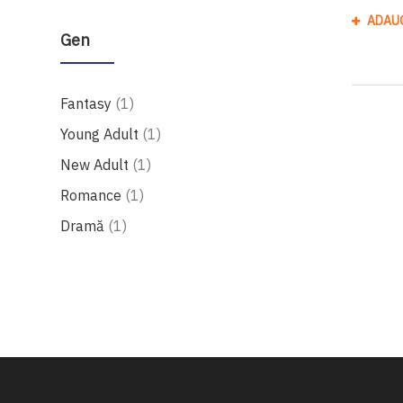
ADAU
Gen
produs
Fantasy
1
produs
Young Adult
1
produs
New Adult
1
produs
Romance
1
produs
Dramă
1