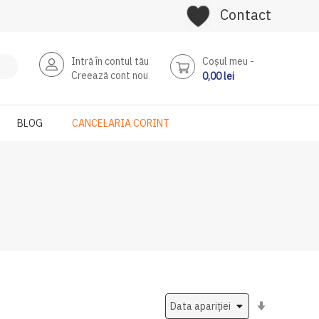
Contact
Intră în contul tău
Coşul meu
Creează cont nou
0,00 lei
BLOG
CANCELARIA CORINT
Setati
ascendent