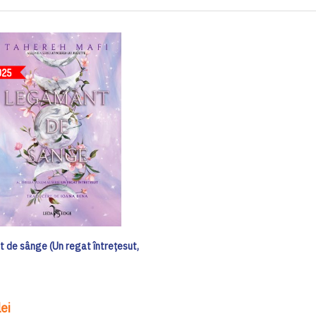
 de sânge (Un regat întrețesut,
ei