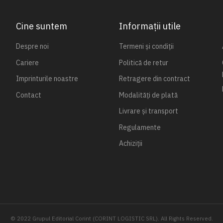
Cine suntem
Informații utile
Despre noi
Termeni și condiții
Cariere
Politică de retur
Imprinturile noastre
Retragere din contract
Contact
Modalități de plată
Livrare și transport
Regulamente
Achiziții
© 2022 Grupul Editorial Corint (CORINT LOGISTIC SRL). All Rights Reserved.