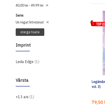
40,00 lei - 49,99 lei
Serie
Un regat întrețesut
sterge toate
Imprint
produs
Leda Edge
1
Vârsta
Legământ
vol. 3)
produs
+13 ani
1
79,50 l