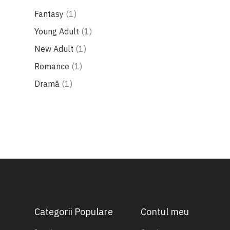
produs
Fantasy
1
produs
Young Adult
1
produs
New Adult
1
produs
Romance
1
produs
Dramă
1
Categorii Populare
Contul meu