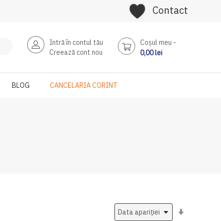
Contact
Intră în contul tău
Coşul meu
Creează cont nou
0,00 lei
BLOG
CANCELARIA CORINT
Setati
ascendent