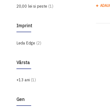
produs
ADAU
20,00 lei
si peste
1
Imprint
produse
Leda Edge
2
Vârsta
produs
+13 ani
1
Gen