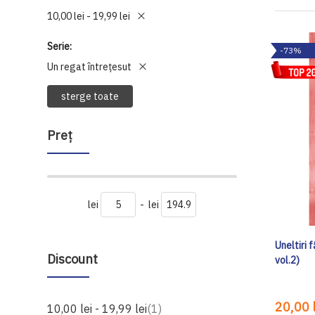
10,00 lei - 19,99 lei
Serie
-73%
Un regat întrețesut
sterge toate
Preţ
lei
-
lei
Uneltiri 
Discount
vol.2)
20,00 l
produs
10,00 lei
-
19,99 lei
1