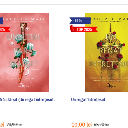
-85%
fără sfârșit (Un regat întrețesut,
Un regat întrețesut
ei
10,00 lei
73,90 lei
68,90 lei