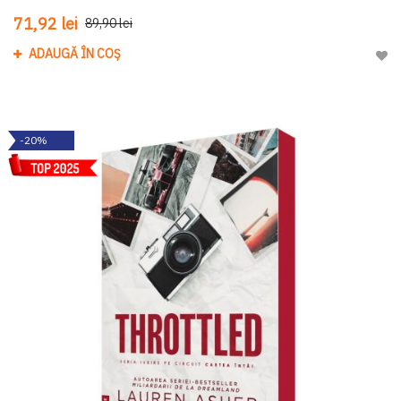
71,92 lei
89,90 lei
ADAUGĂ ÎN COȘ
Adau
-20%