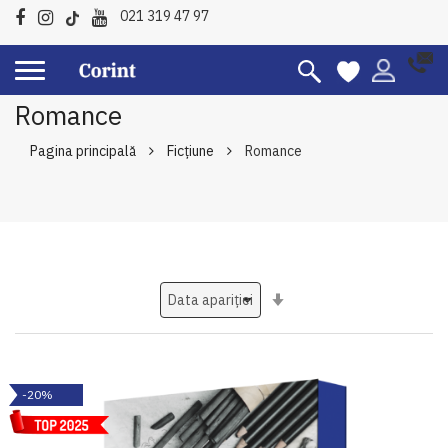
021 319 47 97
Romance
Pagina principală
Ficțiune
Romance
Setati
ascendent
-20%