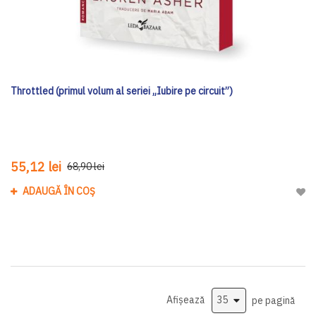
Throttled (primul volum al seriei „Iubire pe circuit”)
55,12 lei
68,90 lei
ADAUGĂ ÎN COȘ
Adau
Afișează
pe pagină