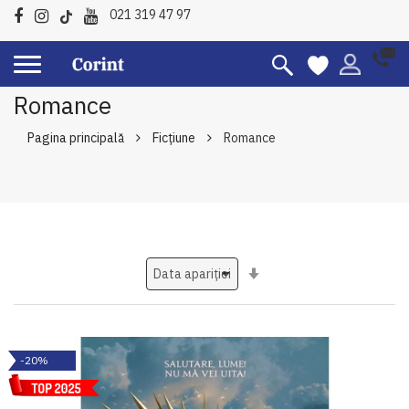
021 319 47 97
Romance
Pagina principală
Ficțiune
Romance
Setati
ascendent
-20%