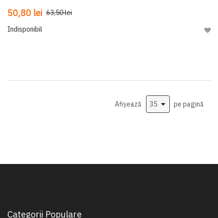
50,80 lei
63,50 lei
Indisponibil
Adau
Afișează
pe pagină
Categorii Populare