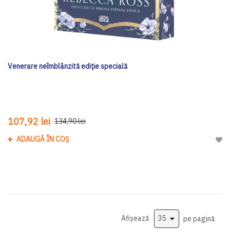
Venerare neîmblânzită ediţie specială
107,92 lei
134,90 lei
ADAUGĂ ÎN COȘ
Adau
Afișează
pe pagină