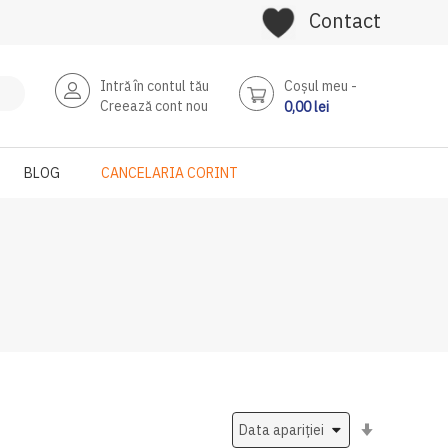
Contact
Intră în contul tău
Coşul meu
Creează cont nou
0,00 lei
BLOG
CANCELARIA CORINT
Setati
ascendent