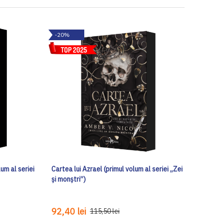
-20%
lum al seriei
Cartea lui Azrael (primul volum al seriei „Zei
și monștri”)
92,40 lei
115,50 lei