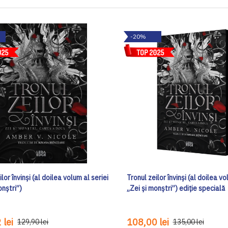
-20%
lor învinși (al doilea volum al seriei
Tronul zeilor învinși (al doilea vo
onștri”)
„Zei și monștri”) ediţie specială
 lei
108,00 lei
129,90 lei
135,00 lei