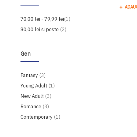
ADAU
produs
70,00 lei
-
79,99 lei
1
produse
80,00 lei
si peste
2
Gen
produse
Fantasy
3
produs
Young Adult
1
produse
New Adult
3
produse
Romance
3
produs
Contemporary
1