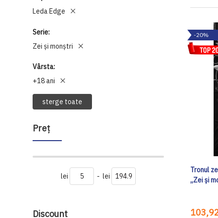
Leda Edge
Serie
-20%
Zei și monștri
Vârsta
+18 ani
sterge toate
Preţ
Tronul zei
lei
-
lei
„Zei și m
103,92
Discount