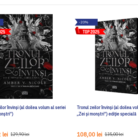
-20%
lor învinși (al doilea volum al seriei
Tronul zeilor învinși (al doilea vo
onștri”)
„Zei și monștri”) ediţie specială
 lei
108,00 lei
129,90 lei
135,00 lei