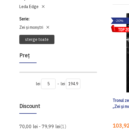
Leda Edge
Serie
-20%
Zei și monștri
sterge toate
Preţ
lei
-
lei
Tronul zei
Discount
„Zei și m
103,92
produs
70,00 lei
-
79,99 lei
1