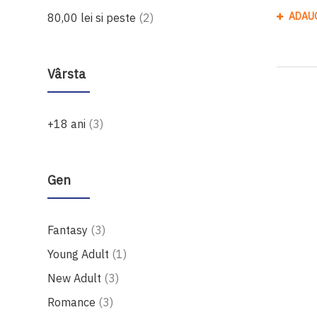
produse
ADAU
80,00 lei
si peste
2
Vârsta
produse
+18 ani
3
Gen
produse
Fantasy
3
produs
Young Adult
1
produse
New Adult
3
produse
Romance
3