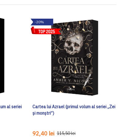
-20%
lum al seriei
Cartea lui Azrael (primul volum al seriei „Zei
și monștri”)
92,40 lei
115,50 lei