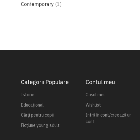
produs
Contemporary
1
Categorii Populare
Contul meu
Istorie
Coșul meu
Educațional
Wishlist
Cărți pentru copii
Intră în cont/creează un
cont
Ficțiune young adult