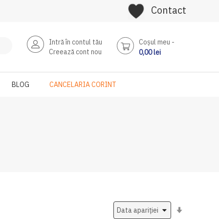
Contact
Intră în contul tău
Coşul meu
Creează cont nou
0,00 lei
BLOG
CANCELARIA CORINT
Setati
ascendent