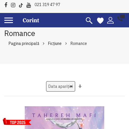
021 319 47 97
Romance
Pagina principală
Ficțiune
Romance
Setati
ascendent