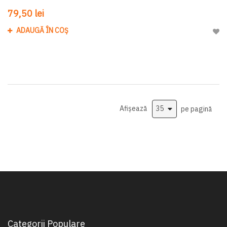
79,50 lei
ADAUGĂ ÎN COȘ
Adau
Afișează
pe pagină
Categorii Populare