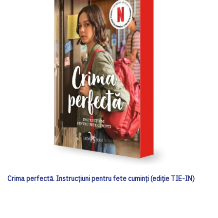
Crima perfectă. Instrucțiuni pentru fete cuminți (ediție TIE-IN)