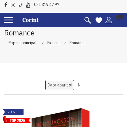
021 319 47 97
Romance
Pagina principală
Ficțiune
Romance
Setati
ascendent
-20%