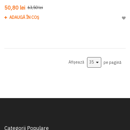
50,80 lei
63,50 lei
ADAUGĂ ÎN COȘ
Adau
Afișează
pe pagină
Categorii Populare