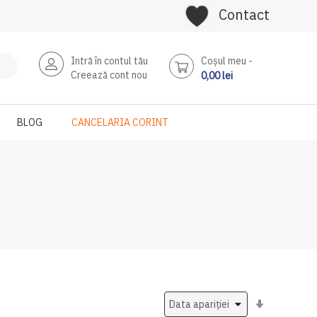
Contact
Intră în contul tău
Coşul meu
Creează cont nou
0,00 lei
BLOG
CANCELARIA CORINT
Setati
ascendent