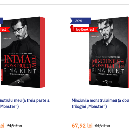
-20%
strului meu (a treia parte a
Minciunile monstrului meu (a dou
 „Monster”)
trilogiei „Monster”)
ei
67,92 lei
94,90 lei
84,90 lei