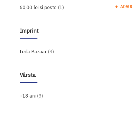
produs
ADAU
60,00 lei
si peste
1
Imprint
produse
Leda Bazaar
3
Vârsta
produse
+18 ani
3