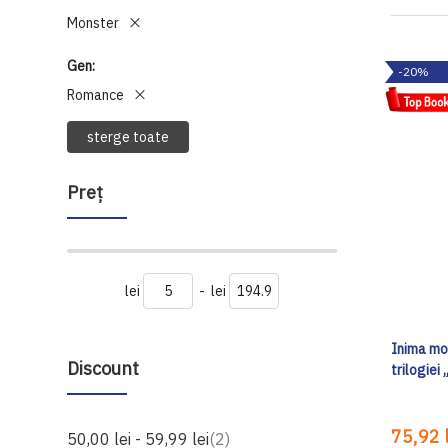
Monster
Gen
-20%
Romance
sterge toate
Preţ
lei
-
lei
Inima mon
Discount
trilogiei
75,92 l
produse
50,00 lei
-
59,99 lei
2