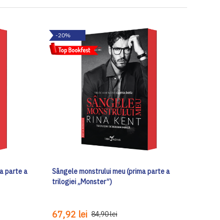
-20%
a parte a
Sângele monstrului meu (prima parte a
trilogiei „Monster”)
67,92 lei
84,90 lei