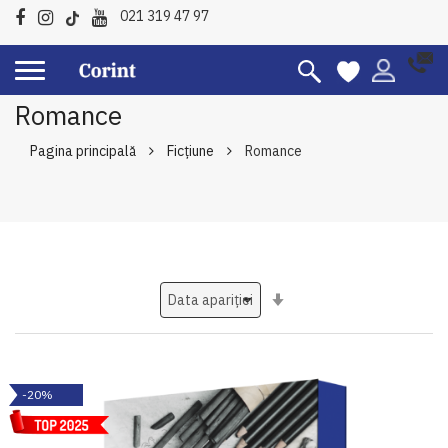
021 319 47 97
Romance
Pagina principală
Ficțiune
Romance
Setati
ascendent
-20%