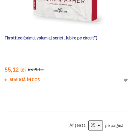
Throttled (primul volum al seriei „Iubire pe circuit”)
55,12 lei
68,90 lei
ADAUGĂ ÎN COȘ
Adau
Afișează
pe pagină