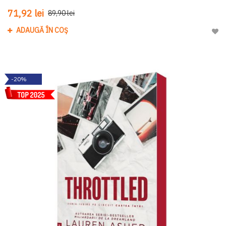
71,92 lei
89,90 lei
ADAUGĂ ÎN COȘ
Adau
-20%