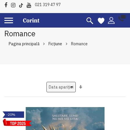
021 319 47 97
Romance
Pagina principală
Ficțiune
Romance
Setati
ascendent
-20%