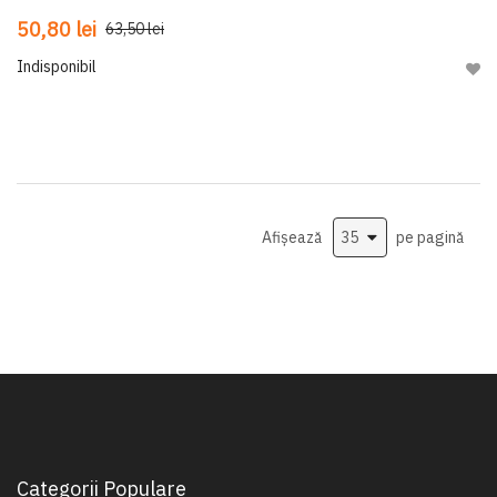
50,80 lei
63,50 lei
Indisponibil
Adau
Afișează
pe pagină
Categorii Populare