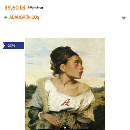
39,60 lei
49,50 lei
ADAUGĂ ÎN COȘ
Adau
-20%