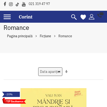
021 319 47 97
Romance
Pagina principală
Ficțiune
Romance
Setati
ascendent
-20%