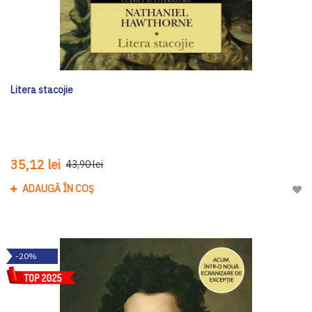
Litera stacojie
35,12 lei
43,90 lei
ADAUGĂ ÎN COȘ
Adau
-20%