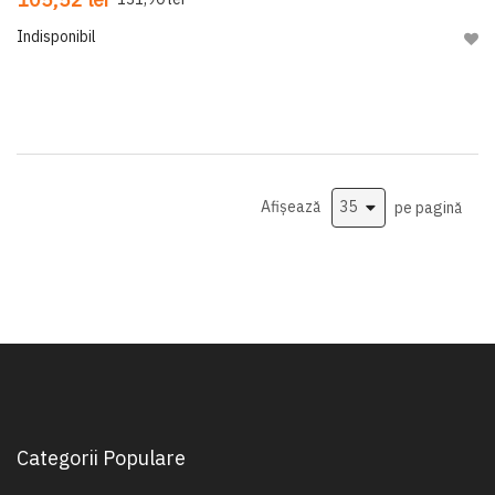
Indisponibil
Adau
Afișează
pe pagină
Categorii Populare