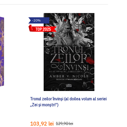
-20%
Tronul zeilor învinși (al doilea volum al seriei
„Zei și monștri”)
103,92 lei
129,90 lei