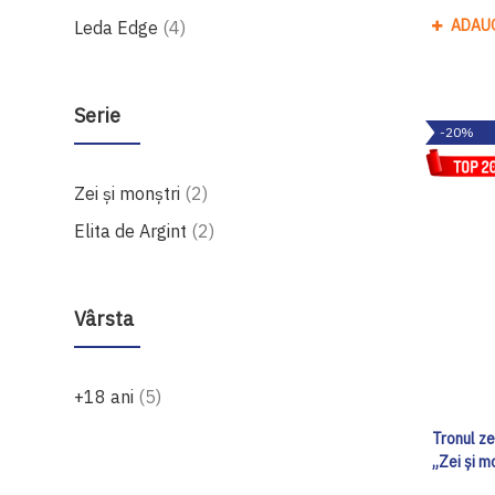
produse
ADAU
Leda Edge
4
Serie
-20%
produse
Zei și monștri
2
produse
Elita de Argint
2
Vârsta
produse
+18 ani
5
Tronul zei
„Zei și m