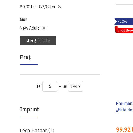
80,00 lei - 89,99 lei
Gen
-20%
New Adult
sterge toate
Preţ
lei
-
lei
Porumbița
Imprint
„Elita de
99,92 l
produs
Leda Bazaar
1