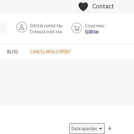
Contact
Intră în contul tău
Coşul meu
Creează cont nou
0,00 lei
BLOG
CANCELARIA CORINT
Setati
ascendent