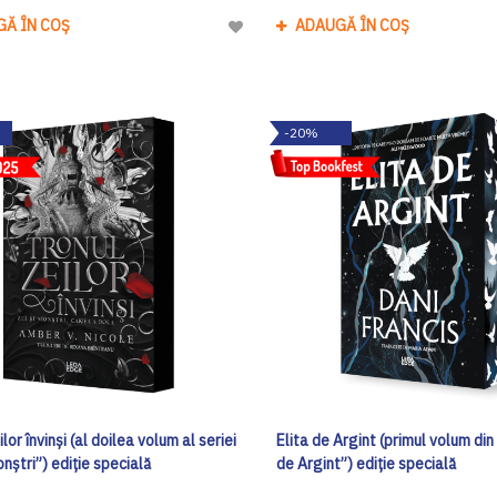
GĂ ÎN COȘ
ADAUGĂ ÎN COȘ
Adaugă
la
Lista
de
-20%
Dorinte
lor învinși (al doilea volum al seriei
Elita de Argint (primul volum din 
onștri”) ediţie specială
de Argint”) ediţie specială