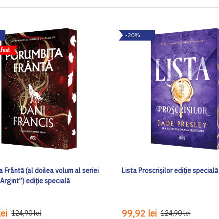
-20%
 Frântă (al doilea volum al seriei
Lista Proscrișilor ediţie specială
 Argint”) ediţie specială
ei
99,92 lei
124,90 lei
124,90 lei