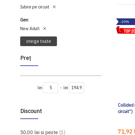
Iubire pe circuit
Gen
-20%
New Adult
sterge toate
Preţ
lei
-
lei
Collided 
Discount
circuit”)
71,92 l
produs
50,00 lei
si peste
1