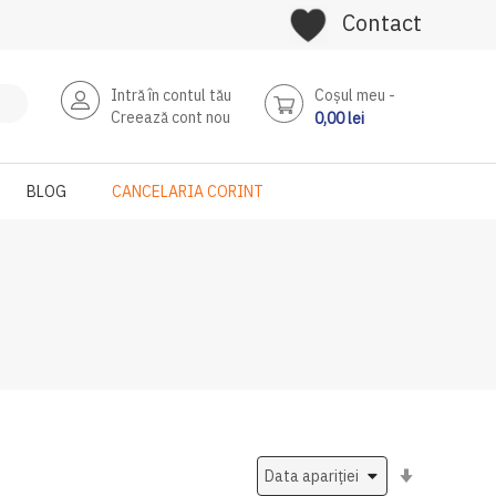
Contact
Intră în contul tău
Coşul meu
Creează cont nou
0,00 lei
BLOG
CANCELARIA CORINT
Setati
ascendent