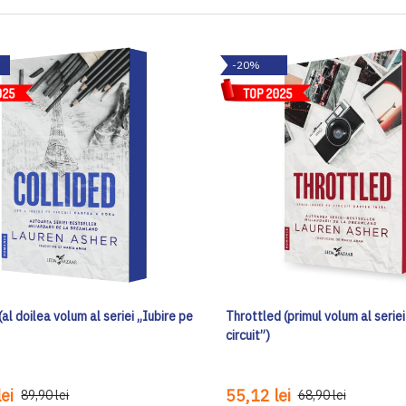
-20%
(al doilea volum al seriei „Iubire pe
Throttled (primul volum al seriei
circuit”)
ei
55,12 lei
89,90 lei
68,90 lei