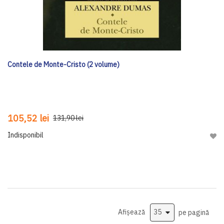
Contele de Monte-Cristo (2 volume)
105,52 lei
131,90 lei
Indisponibil
Adau
Afișează
pe pagină