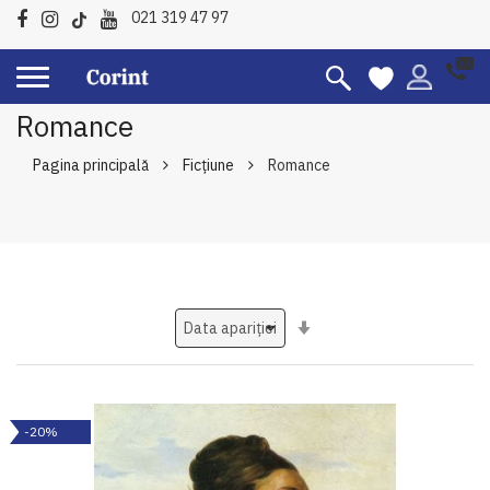
021 319 47 97
Romance
Pagina principală
Ficțiune
Romance
Setati
ascendent
-20%