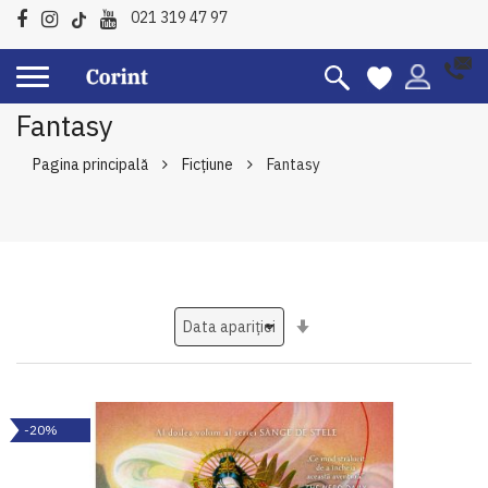
021 319 47 97
Fantasy
Pagina principală
Ficțiune
Fantasy
Setati
ascendent
-20%