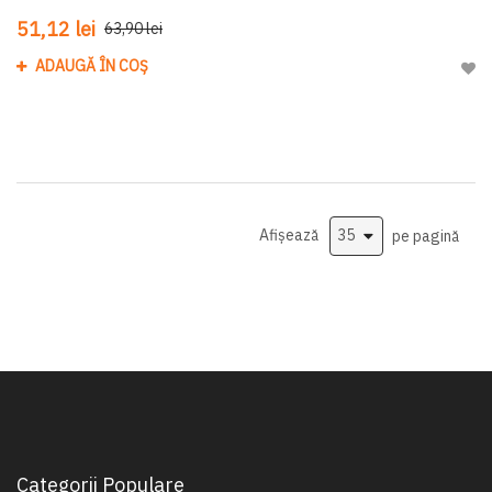
51,12 lei
63,90 lei
ADAUGĂ ÎN COȘ
Adau
Afișează
pe pagină
Categorii Populare