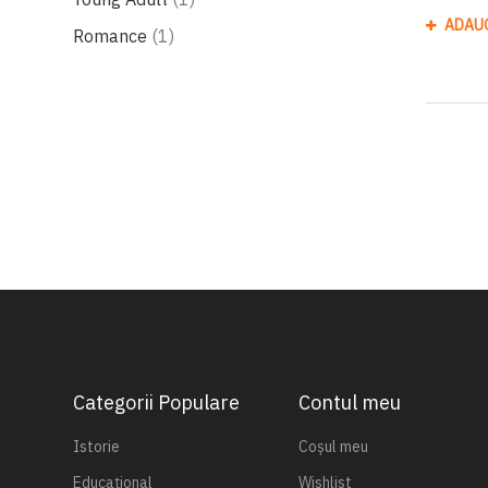
ADAU
produs
Romance
1
Categorii Populare
Contul meu
Istorie
Coșul meu
Educațional
Wishlist