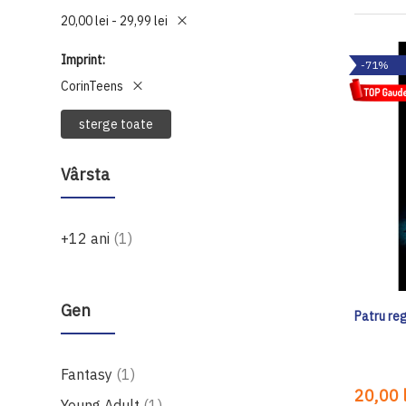
20,00 lei - 29,99 lei
Imprint
-71%
CorinTeens
sterge toate
Vârsta
produs
+12 ani
1
Gen
Patru re
produs
Fantasy
1
20,00 l
produs
Young Adult
1