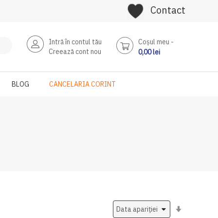
Contact
Intră în contul tău
Coşul meu
Creează cont nou
0,00 lei
BLOG
CANCELARIA CORINT
Setati
ascendent