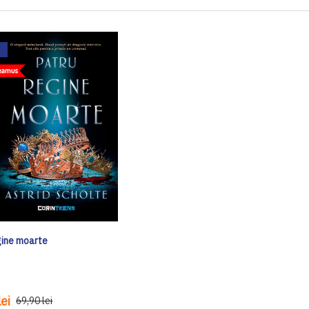
gine moarte
ei
69,90 lei