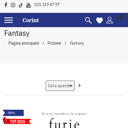
021 319 47 97
Fantasy
Pagina principală
Ficțiune
Fantasy
Setati
ascendent
-88%