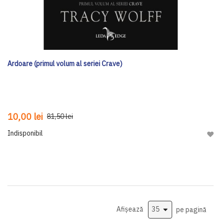
Ardoare (primul volum al seriei Crave)
10,00 lei
81,50 lei
Indisponibil
Adau
Afișează
pe pagină