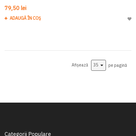
79,50 lei
ADAUGĂ ÎN COȘ
Adau
Afișează
pe pagină
Categorii Populare