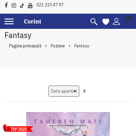
021 319 47 97
Fantasy
Pagina principală
Ficțiune
Fantasy
Setati
ascendent