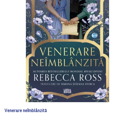
Venerare neîmblânzită