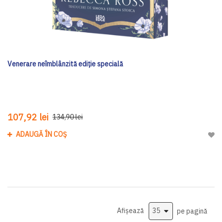
Venerare neîmblânzită ediţie specială
107,92 lei
134,90 lei
ADAUGĂ ÎN COȘ
Adau
Afișează
pe pagină