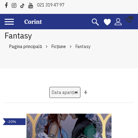
021 319 47 97
Fantasy
Pagina principală
Ficțiune
Fantasy
Setati
ascendent
-20%