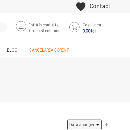
Contact
Intră în contul tău
Coşul meu
Creează cont nou
0,00 lei
BLOG
CANCELARIA CORINT
Setati
ascendent