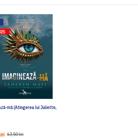
ză-mă (Atingerea lui Juliette,
ei
63,50 lei