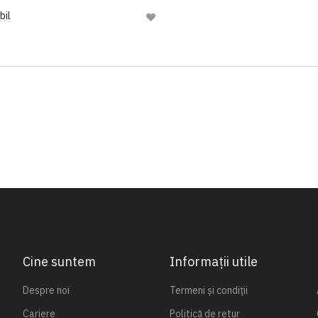
bil
Adaugă
la
Lista
de
Dorinte
Cine suntem
Informații utile
Despre noi
Termeni și condiții
Cariere
Politică de retur