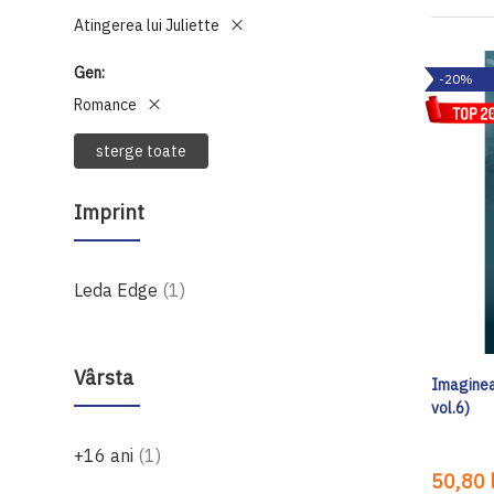
Atingerea lui Juliette
Gen
-20%
Romance
sterge toate
Imprint
produs
Leda Edge
1
Vârsta
Imaginea
vol.6)
produs
+16 ani
1
50,80 l