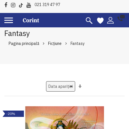
021 319 47 97
Fantasy
Pagina principală
Ficțiune
Fantasy
Setati
ascendent
-20%