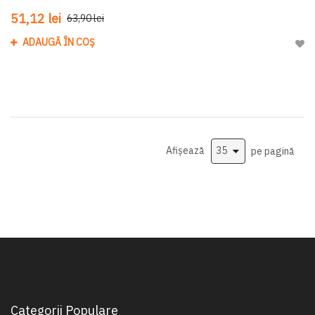
51,12 lei
63,90 lei
ADAUGĂ ÎN COȘ
Adau
Afișează
pe pagină
Categorii Populare