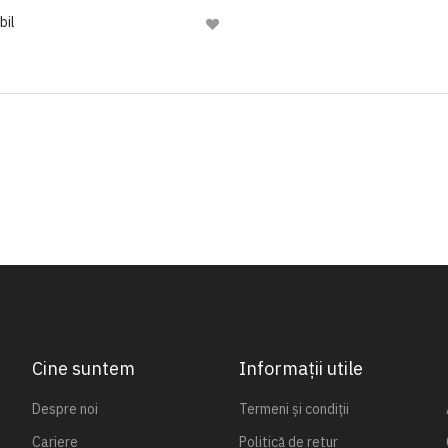
bil
Adaugă
la
Lista
de
Dorinte
Cine suntem
Informații utile
Despre noi
Termeni și condiții
Cariere
Politică de retur