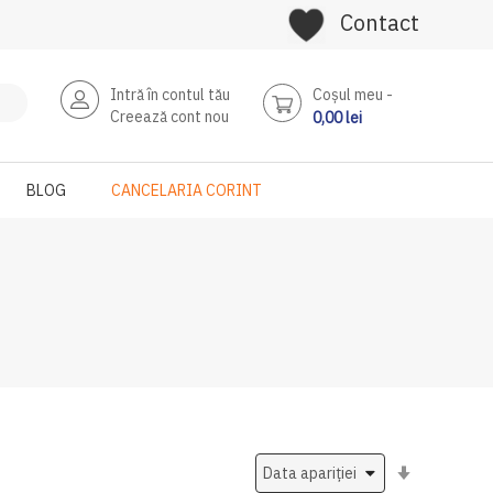
Contact
Intră în contul tău
Coşul meu
Creează cont nou
0,00 lei
BLOG
CANCELARIA CORINT
Setati
ascendent