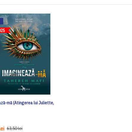
ză-mă (Atingerea lui Juliette,
ei
63,50 lei