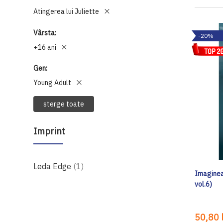
Atingerea lui Juliette
Vârsta
-20%
+16 ani
Gen
Young Adult
sterge toate
Imprint
produs
Leda Edge
1
Imaginea
vol.6)
50,80 l