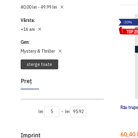
40,00 lei - 49,99 lei
Vârsta
-20%
+16 ani
Gen
Mystery & Thriller
sterge toate
Preţ
Rău trup
lei
-
lei
60,40 l
Imprint