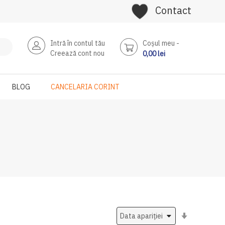
Contact
Intră în contul tău
Coşul meu
Creează cont nou
0,00 lei
BLOG
CANCELARIA CORINT
Setati
ascendent