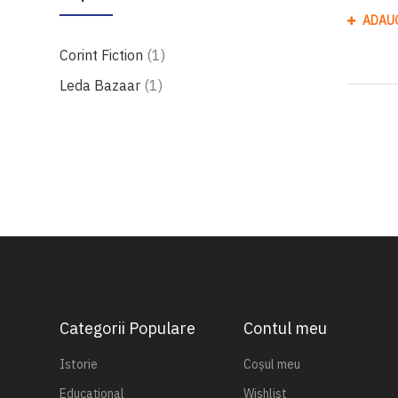
ADAU
produs
Corint Fiction
1
produs
Leda Bazaar
1
Categorii Populare
Contul meu
Istorie
Coșul meu
Educațional
Wishlist