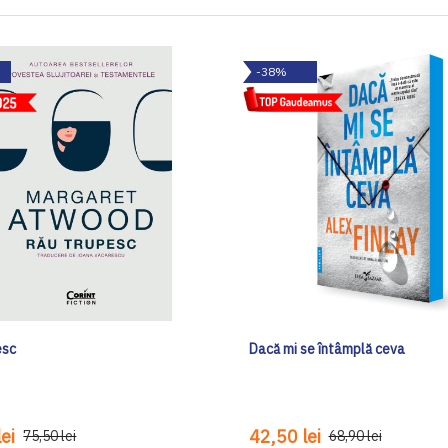
-38%
esc
Dacă mi se întâmplă ceva
ei
42,50 lei
75,50 lei
68,90 lei