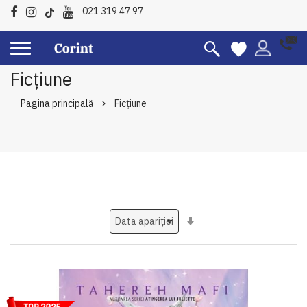
021 319 47 97
Ficțiune
Pagina principală
Ficțiune
Setati
ascendent