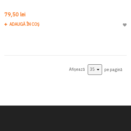
79,50 lei
ADAUGĂ ÎN COȘ
Adau
Afișează
pe pagină