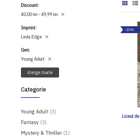
Discount
40,00 lei - 49,99 lei
Imprint
-15%
Leda Edge
Gen
Young Adult
sterge toate
Categorie
produse
Young Adult
3
Liceul de
produse
Fantasy
3
produs
Mystery & Thriller
1