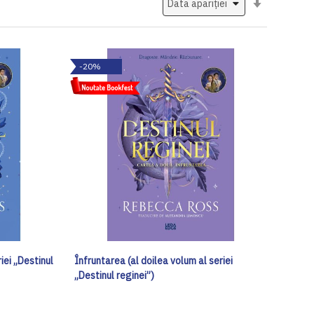
ascendent
-20%
iei „Destinul
Înfruntarea (al doilea volum al seriei
„Destinul reginei”)