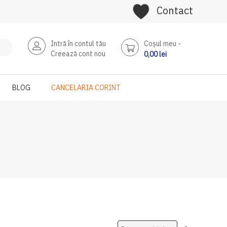
Contact
Intră în contul tău
Coşul meu
Creează cont nou
0,00 lei
BLOG
CANCELARIA CORINT
Setati