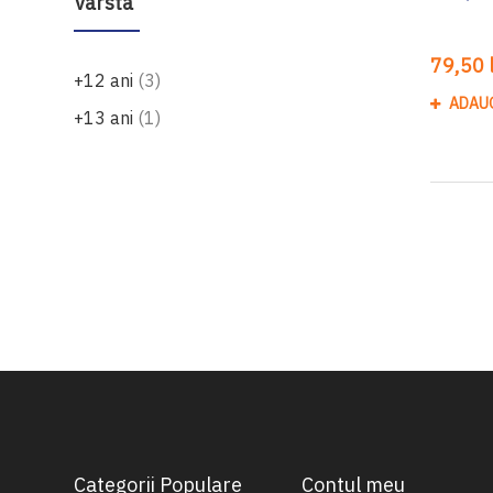
Vârsta
79,50 l
produse
+12 ani
3
ADAU
produs
+13 ani
1
Categorii Populare
Contul meu