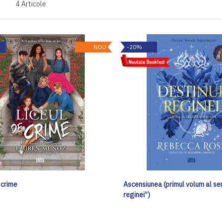
4
Articole
NOU
-20%
 crime
Ascensiunea (primul volum al ser
reginei”)