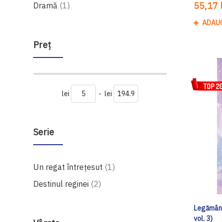
produs
55,17 l
Dramă
1
ADAU
Preţ
lei
-
lei
Serie
produs
Un regat întrețesut
1
produse
Destinul reginei
2
Legământ
vol. 3)