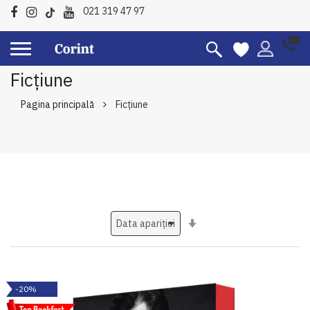
021 319 47 97
Ficțiune
Pagina principală
Ficțiune
Setati
ascendent
-20%