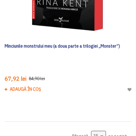
Minciunile monstrului meu (a doua parte a trilogiei „Monster”)
67,92 lei
84,90 lei
ADAUGĂ ÎN COȘ
Adau