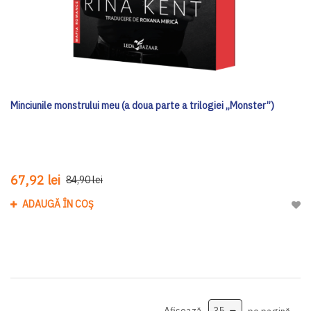
Minciunile monstrului meu (a doua parte a trilogiei „Monster”)
67,92 lei
84,90 lei
ADAUGĂ ÎN COȘ
Adau