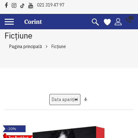
021 319 47 97
Ficțiune
Pagina principală
Ficțiune
Setati
ascendent
-20%