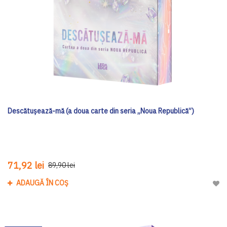
Descătușează-mă (a doua carte din seria „Noua Republică”)
71,92 lei
89,90 lei
ADAUGĂ ÎN COȘ
Adau