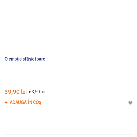
O emoție sfâșietoare
39,90 lei
63,50 lei
ADAUGĂ ÎN COȘ
Adau