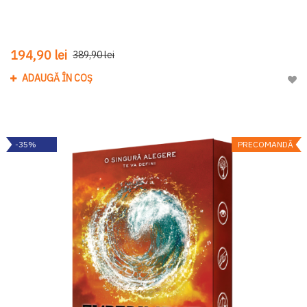
194,90 lei
389,90 lei
ADAUGĂ ÎN COȘ
Adau
-35%
PRECOMANDĂ