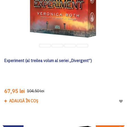
Experiment (al treilea volum al seriei „Divergent”)
67,95 lei
104,50 lei
ADAUGĂ ÎN COȘ
Adau