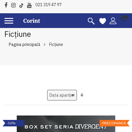
021 319 47 97
Ficțiune
Pagina principală
Ficțiune
Setati
ascendent
-50%
PRECOMANDĂ