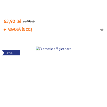
63,92 lei
79,90 lei
ADAUGĂ ÎN COȘ
Adau
-37%