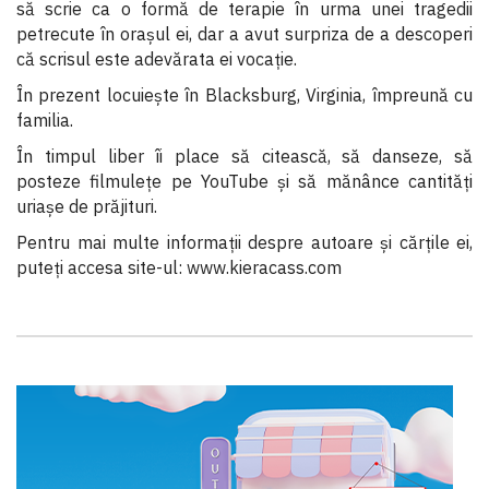
să scrie ca o formă de terapie în urma unei tragedii
petrecute în oraşul ei, dar a avut surpriza de a descoperi
că scrisul este adevărata ei vocaţie.
În prezent locuieşte în Blacksburg, Virginia, împreună cu
familia.
În timpul liber îi place să citească, să danseze, să
posteze filmuleţe pe YouTube şi să mănânce cantităţi
uriaşe de prăjituri.
Pentru mai multe informaţii despre autoare şi cărţile ei,
puteţi accesa site-ul:
www.kieracass.com