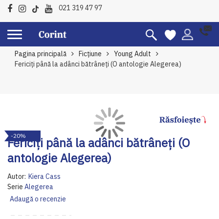
021 319 47 97
Pagina principală
Ficțiune
Young Adult
Fericiți până la adânci bătrâneți (O antologie Alegerea)
Skip
Sk
-20%
to
to
Fericiți până la adânci bătrâneți (O
the
th
antologie Alegerea)
end
be
of
of
Autor:
Kiera Cass
the
th
Serie
Alegerea
images
im
Adaugă o recenzie
gallery
ga