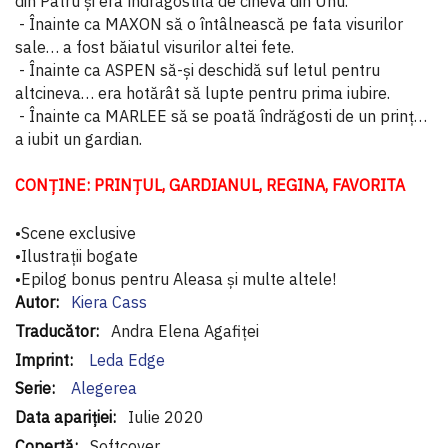
din Patru și era îndrăgostită de cineva din Unu.
- Înainte ca MAXON să o întâlnească pe fata visurilor
sale… a fost băiatul visurilor altei fete.
- Înainte ca ASPEN să-și deschidă suf letul pentru
altcineva… era hotărât să lupte pentru prima iubire.
- Înainte ca MARLEE să se poată îndrăgosti de un prinț…
a iubit un gardian.
CONȚINE: PRINȚUL, GARDIANUL, REGINA, FAVORITA
•Scene exclusive
•Ilustrații bogate
•Epilog bonus pentru Aleasa și multe altele!
Informaţii
Kiera Cass
suplimentare
Andra Elena Agafiței
Leda Edge
Alegerea
Iulie 2020
Softcover