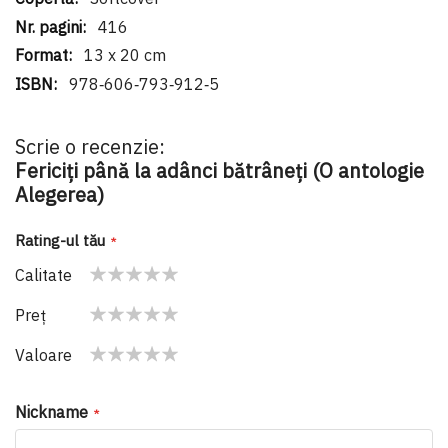
416
13 x 20 cm
978‑606‑793‑912‑5
Scrie o recenzie:
Fericiți până la adânci bătrâneți (O antologie
Alegerea)
Rating-ul tău
Calitate
1
2
3
4
5
Preţ
star
stars
stars
stars
stars
1
2
3
4
5
Valoare
star
stars
stars
stars
stars
1
2
3
4
5
star
stars
stars
stars
stars
Nickname