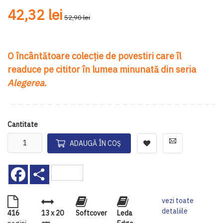
42,32 lei
52,90 lei
O încântătoare colecție de povestiri care îl
readuce pe cititor în lumea minunată din seria
Alegerea
.
Cantitate
ADAUGĂ ÎN COȘ
Facebook
Share
vezi toate
detaliile
416
13 x 20
Softcover
Leda