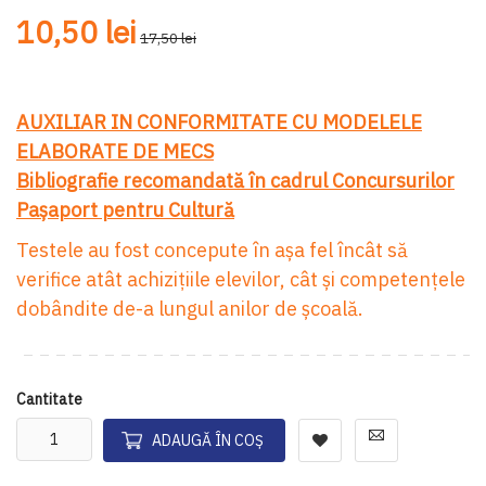
gallery
ga
10,50 lei
17,50 lei
AUXILIAR IN CONFORMITATE CU MODELELE
ELABORATE DE MECS
Bibliografie recomandată în cadrul Concursurilor
Paşaport pentru Cultură
Testele au fost concepute în aşa fel încât să
verifice atât achiziţiile elevilor, cât şi competenţele
dobândite de-a lungul anilor de şcoală.
Cantitate
ADAUGĂ ÎN COȘ