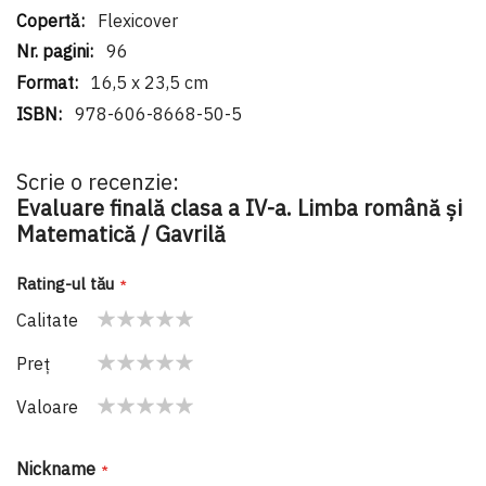
Flexicover
96
16,5 x 23,5 cm
978-606-8668-50-5
Scrie o recenzie:
Evaluare finală clasa a IV-a. Limba română şi
Matematică / Gavrilă
Rating-ul tău
Calitate
1
2
3
4
5
Preţ
star
stars
stars
stars
stars
1
2
3
4
5
Valoare
star
stars
stars
stars
stars
1
2
3
4
5
star
stars
stars
stars
stars
Nickname