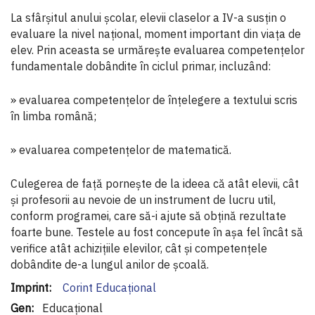
La sfârşitul anului şcolar, elevii claselor a IV-a susţin o
evaluare la nivel naţional, moment important din viaţa de
elev. Prin aceasta se urmăreşte evaluarea competenţelor
fundamentale dobândite în ciclul primar, incluzând:
» evaluarea competenţelor de înţelegere a textului scris
în limba română;
» evaluarea competenţelor de matematică.
Culegerea de faţă porneşte de la ideea că atât elevii, cât
şi profesorii au nevoie de un instrument de lucru util,
conform programei, care să-i ajute să obţină rezultate
foarte bune. Testele au fost concepute în aşa fel încât să
verifice atât achiziţiile elevilor, cât şi competenţele
dobândite de-a lungul anilor de şcoală.
Informaţii
Corint Educaţional
suplimentare
Educațional