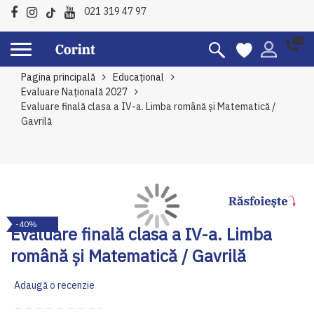
021 319 47 97
Pagina principală
Educațional
Evaluare Națională 2027
Evaluare finală clasa a IV-a. Limba română şi Matematică /
Gavrilă
Skip
Sk
-40%
to
to
Evaluare finală clasa a IV-a. Limba
the
th
română şi Matematică / Gavrilă
end
be
of
of
Adaugă o recenzie
the
th
images
im