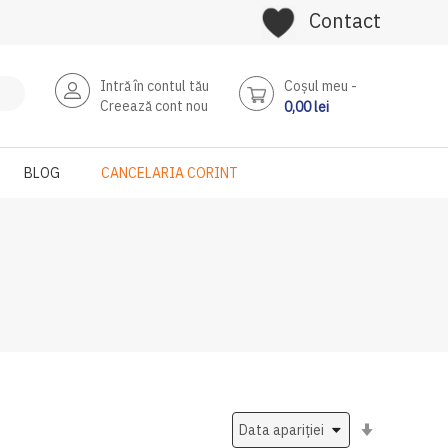
Contact
Intră în contul tău
Coşul meu
Creează cont nou
0,00 lei
BLOG
CANCELARIA CORINT
Setati
ascendent