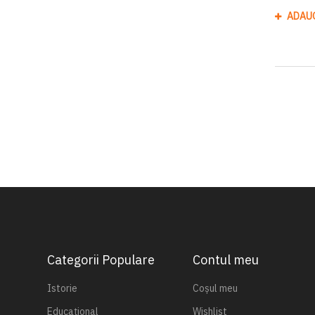
ADAU
Categorii Populare
Contul meu
Istorie
Coșul meu
Educațional
Wishlist