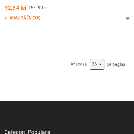
92,34 lei
153,90 lei
ADAUGĂ ÎN COȘ
Adau
Afișează
pe pagină
Categorii Populare