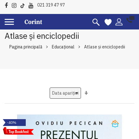
021 319 47 97
Atlase și enciclopedii
Pagina principală
Educațional
Atlase și enciclopedii
Setati
ascendent
-40%