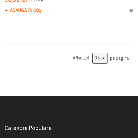
ADAUGĂ ÎN COȘ
Adau
Afișează
pe pagină
Categorii Populare