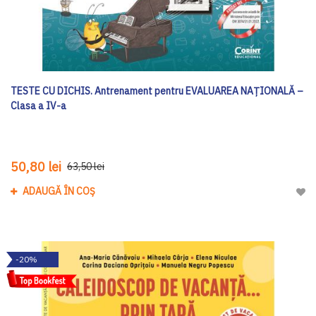
TESTE CU DICHIS. Antrenament pentru EVALUAREA NAȚIONALĂ –
Clasa a IV-a
50,80 lei
63,50 lei
ADAUGĂ ÎN COȘ
Adau
-20%