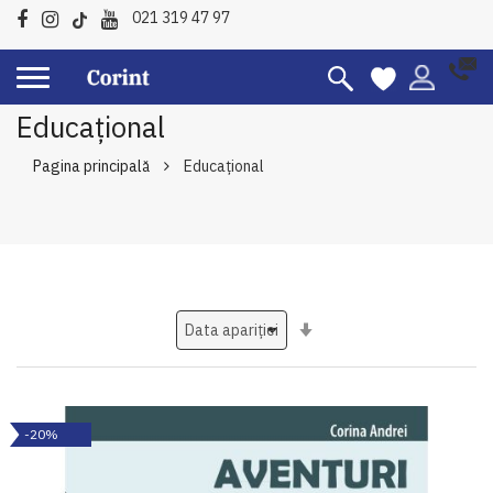
021 319 47 97
Educațional
Pagina principală
Educațional
Setati
ascendent
-20%