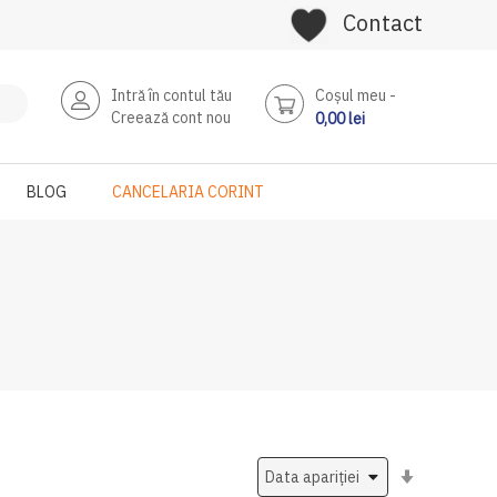
Contact
Intră în contul tău
Coşul meu
Creează cont nou
0,00 lei
BLOG
CANCELARIA CORINT
Setati
ascendent