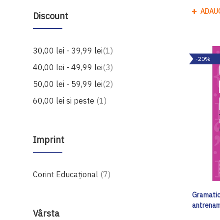
ADAU
Discount
produs
30,00 lei
-
39,99 lei
1
-20%
produse
40,00 lei
-
49,99 lei
3
produse
50,00 lei
-
59,99 lei
2
produs
60,00 lei
si peste
1
Imprint
produse
Corint Educaţional
7
Gramatica
antrenam
Vârsta