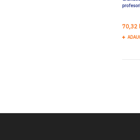
profesori
70,32 l
ADAU