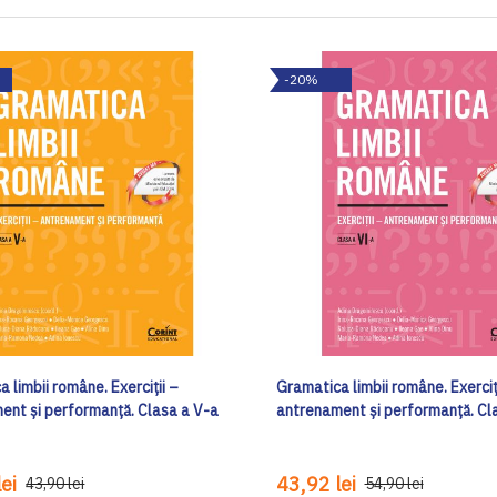
-20%
 limbii române. Exerciții –
Gramatica limbii române. Exerciț
ent și performanță. Clasa a V-a
antrenament și performanță. Cl
ei
43,92 lei
43,90 lei
54,90 lei