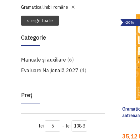
Gramatica limbii române
sterge toate
-20%
Categorie
produse
Manuale şi auxiliare
6
produse
Evaluare Națională 2027
4
Preţ
Gramatica
antrenam
lei
-
lei
35,12 l