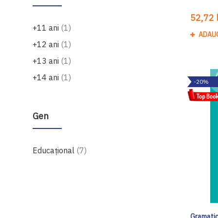
52,72 l
produs
+11 ani
1
ADAU
produs
+12 ani
1
produs
+13 ani
1
produs
+14 ani
1
-20%
Gen
produse
Educațional
7
Gramatica