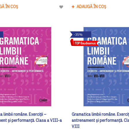
GĂ ÎN COȘ
ADAUGĂ ÎN COȘ
Adaugă
la
Lista
de
-35%
Dorinte
 limbii române. Exerciții –
Gramatica limbii române. Exerciț
ent și performanță. Clasa a VIII-a
antrenament și performanță. Cl
VIII