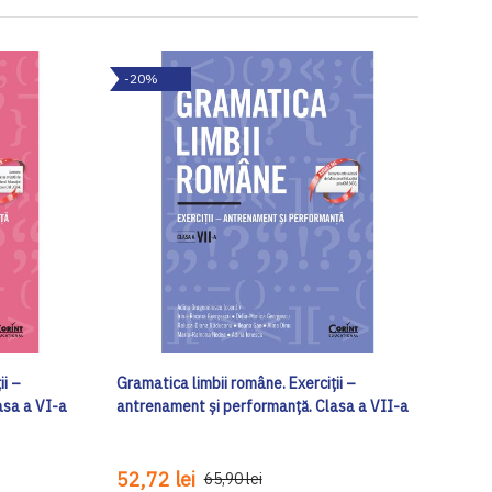
-20%
ii –
Gramatica limbii române. Exerciții –
asa a VI-a
antrenament și performanță. Clasa a VII-a
52,72 lei
65,90 lei