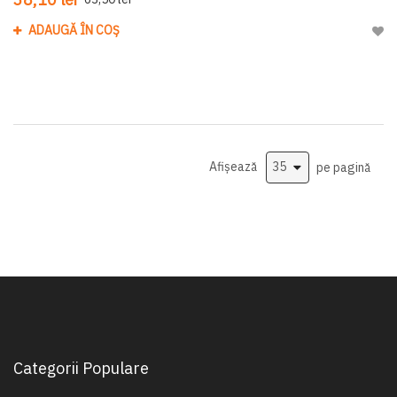
ADAUGĂ ÎN COȘ
Adau
Afișează
pe pagină
Categorii Populare