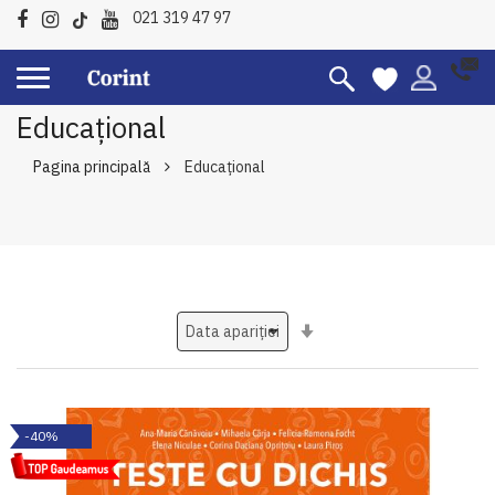
021 319 47 97
Educațional
Pagina principală
Educațional
Setati
ascendent
-40%