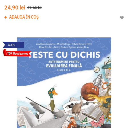
24,90 lei
41,50 lei
ADAUGĂ ÎN COȘ
Adau
-40%