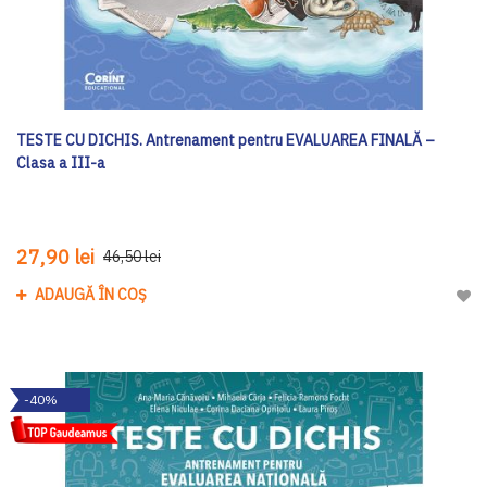
TESTE CU DICHIS. Antrenament pentru EVALUAREA FINALĂ –
Clasa a III-a
27,90 lei
46,50 lei
ADAUGĂ ÎN COȘ
Adau
-40%