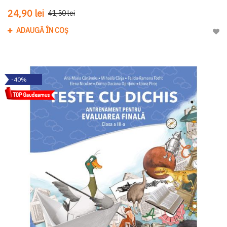
24,90 lei
41,50 lei
ADAUGĂ ÎN COȘ
Adau
-40%