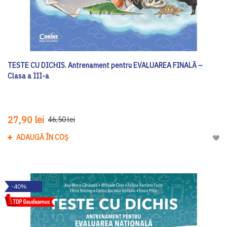
TESTE CU DICHIS. Antrenament pentru EVALUAREA FINALĂ –
Clasa a III-a
27,90 lei
46,50 lei
ADAUGĂ ÎN COȘ
Adau
-40%