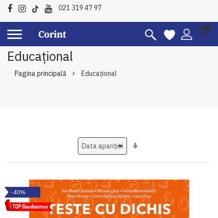
021 319 47 97
Educațional
Pagina principală
Educațional
Setati
ascendent
-40%