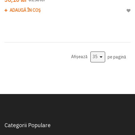
ADAUGĂ ÎN COȘ
Adau
Afișează
pe pagină
Categorii Populare