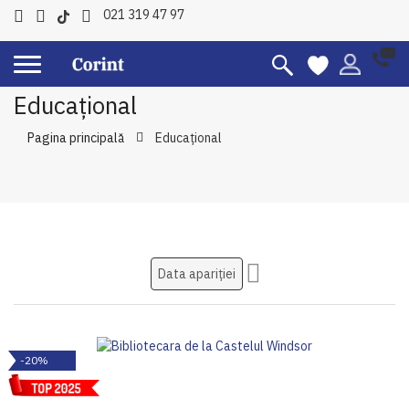
021 319 47 97
Educațional
Pagina principală
Educațional
Setati
ascendent
-20%