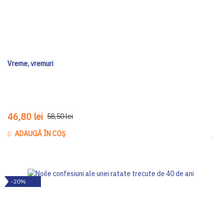
Vreme, vremuri
46,80 lei
58,50 lei
ADAUGĂ ÎN COȘ
Ada
-20%