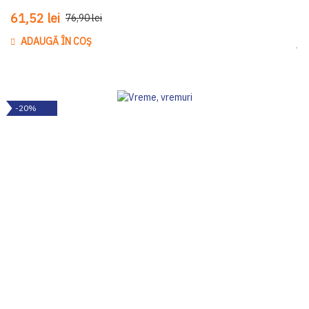
61,52 lei
76,90 lei
ADAUGĂ ÎN COȘ
Ada
-20%