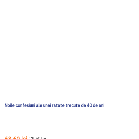
Noile confesiuni ale unei ratate trecute de 40 de ani
63,60 lei
79,50 lei