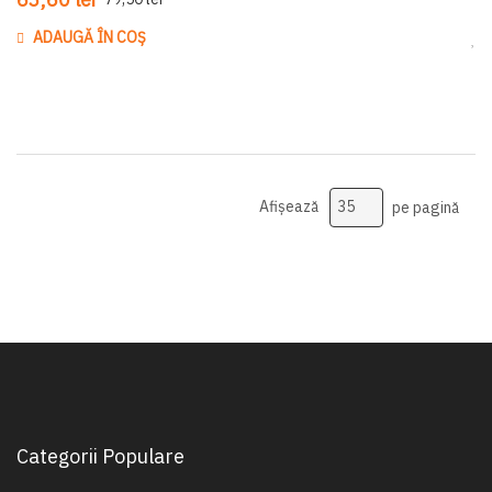
ADAUGĂ ÎN COȘ
Ada
Afișează
pe pagină
Categorii Populare