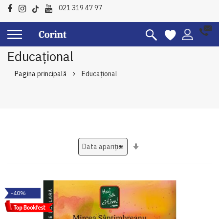
021 319 47 97
Educațional
Pagina principală
Educațional
Setati
ascendent
-40%