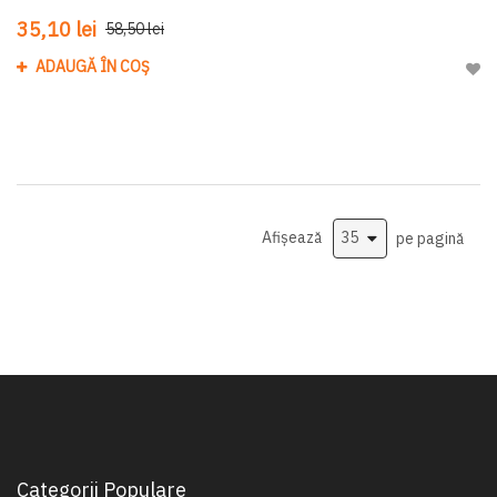
35,10 lei
58,50 lei
ADAUGĂ ÎN COȘ
Adau
Afișează
pe pagină
Categorii Populare