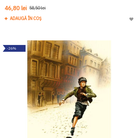
46,80 lei
58,50 lei
ADAUGĂ ÎN COȘ
Adau
-26%