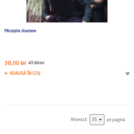
Micuțele doamne
38,00 lei
47,50 lei
ADAUGĂ ÎN COȘ
Adau
Afișează
pe pagină