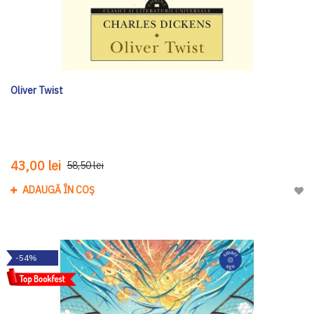
Oliver Twist
43,00 lei
58,50 lei
ADAUGĂ ÎN COȘ
Adau
-54%