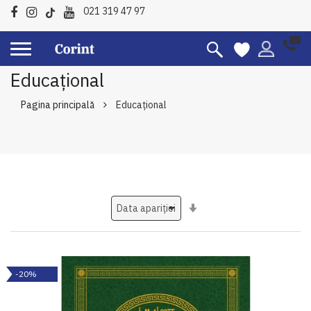
021 319 47 97
Educațional
Pagina principală
Educațional
Setati
ascendent
-20%