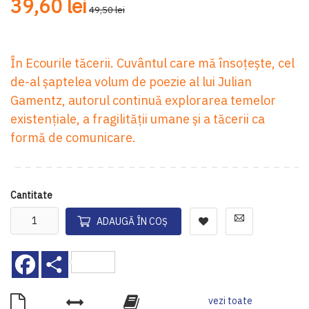
39,60 lei
49,50 lei
În Ecourile tăcerii. Cuvântul care mă însoțește, cel
de-al șaptelea volum de poezie al lui Julian
Gamentz, autorul continuă explorarea temelor
existențiale, a fragilității umane și a tăcerii ca
formă de comunicare.
Cantitate
ADAUGĂ ÎN COȘ
Facebook
Share
vezi toate