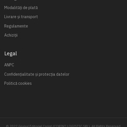
Modalități de plată
Livrare și transport
Regulamente
Achiziții
Legal
ANPC
Confidențialitate și protecția datelor
Politică cookies
© 2022 Grupul Editorial Corint (CORINT LOGISTIC SRL). All Rights Reserved.