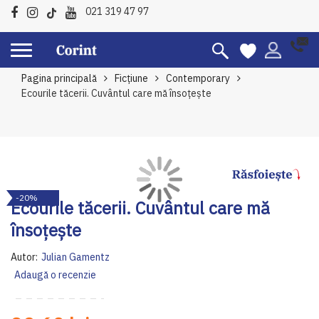
021 319 47 97
Pagina principală
Ficțiune
Contemporary
Ecourile tăcerii. Cuvântul care mă însoțește
Skip
Sk
-20%
to
to
Ecourile tăcerii. Cuvântul care mă
the
th
însoțește
end
be
of
of
Autor:
Julian Gamentz
the
th
Adaugă o recenzie
images
im
gallery
ga