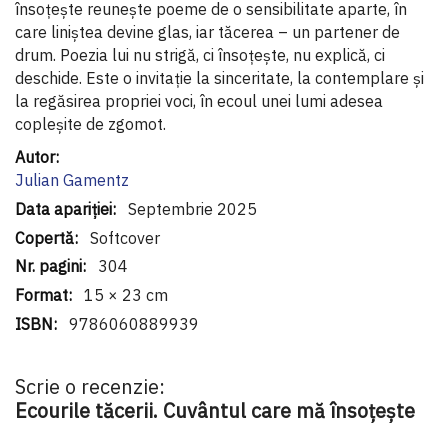
însoțește reunește poeme de o sensibilitate aparte, în
care liniștea devine glas, iar tăcerea – un partener de
drum. Poezia lui nu strigă, ci însoțește, nu explică, ci
deschide. Este o invitație la sinceritate, la contemplare și
la regăsirea propriei voci, în ecoul unei lumi adesea
copleșite de zgomot.
Informaţii
suplimentare
Julian Gamentz
Septembrie 2025
Softcover
304
15 × 23 cm
9786060889939
Scrie o recenzie:
Ecourile tăcerii. Cuvântul care mă însoțește