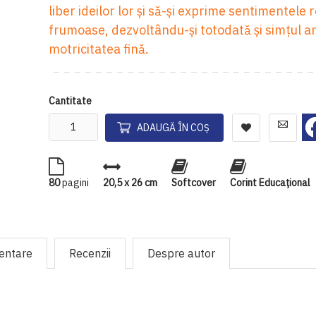
liber ideilor lor și să-și exprime sentimentele 
frumoase, dezvoltându-și totodată și simțul ar
motricitatea fină.
Cantitate
ADAUGĂ ÎN COȘ
80
pagini
20,5 x 26 cm
Softcover
Corint Educaţional
mentare
Recenzii
Despre autor