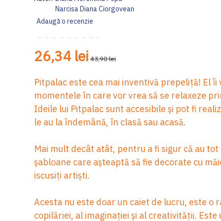
Narcisa Diana Ciorgovean
Adaugă o recenzie
26,34 lei
43,90 lei
Pitpalac este cea mai inventivă prepeliță! El îi 
momentele în care vor vrea să se relaxeze prin
Ideile lui Pitpalac sunt accesibile și pot fi rea
le au la îndemână, în clasă sau acasă.
Mai mult decât atât, pentru a fi sigur că au tot 
șabloane care așteaptă să fie decorate cu măie
iscusiți artiști.
Acesta nu este doar un caiet de lucru, este o
copilăriei, al imaginației și al creativității. Est