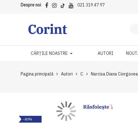
Despre noi
021 319 47 97
CĂRȚILE NOASTRE
AUTORI
NOUT
Pagina principală
Autori
C
Narcisa Diana Ciorgove
Skip
Skip
-40%
to
to
the
the
end
beginning