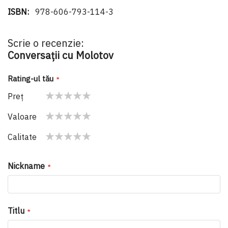
978-606-793-114-3
Scrie o recenzie:
Conversații cu Molotov
Rating-ul tău
Preţ
1
2
3
4
5
Valoare
star
stars
stars
stars
stars
1
2
3
4
5
Calitate
star
stars
stars
stars
stars
1
2
3
4
5
star
stars
stars
stars
stars
Nickname
Titlu