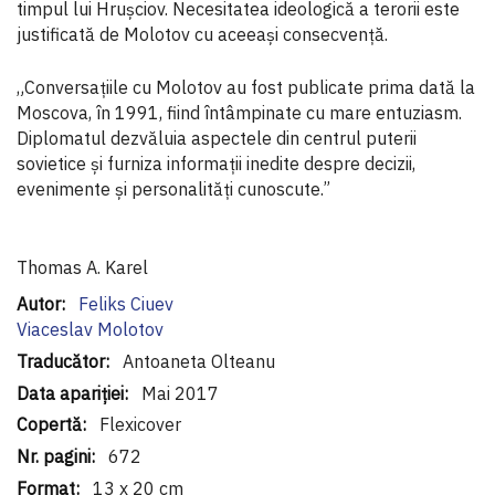
timpul lui Hrușciov. Necesitatea ideologică a terorii este
justificată de Molotov cu aceeași consecvență.
„Conversațiile cu Molotov au fost publicate prima dată la
Moscova, în 1991, fiind întâmpinate cu mare entuziasm.
Diplomatul dezvăluia aspectele din centrul puterii
sovietice și furniza informații inedite despre decizii,
evenimente și personalități cunoscute.”
Thomas A. Karel
Informaţii
Feliks Ciuev
suplimentare
Viaceslav Molotov
Antoaneta Olteanu
Mai 2017
Flexicover
672
13 x 20 cm