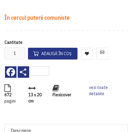
În cercul puterii comuniste
Cantitate
ADAUGĂ ÎN COȘ
Facebook
Share
vezi toate
detaliile
672
13 x 20
Flexicover
pagini
cm
Descriere