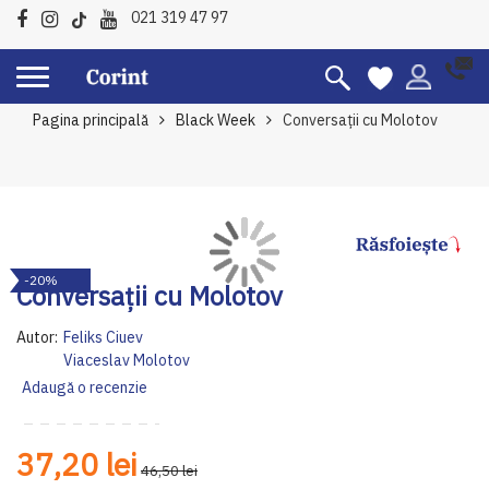
021 319 47 97
Pagina principală
Black Week
Conversații cu Molotov
Skip
Sk
-20%
to
to
Conversații cu Molotov
the
th
end
be
Autor:
Feliks Ciuev
of
of
Viaceslav Molotov
the
th
Adaugă o recenzie
images
im
gallery
ga
37,20 lei
46,50 lei