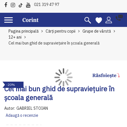
021 319 47 97
Pagina principală
Cărți pentru copii
Grupe de vârstă
12+ ani
Cel mai bun ghid de supravieţuire în şcoala generală
Skip
Sk
-20%
to
to
Cel mai bun ghid de supravieţuire în
the
th
şcoala generală
end
be
of
of
Autor:
GABRIEL STOIAN
the
th
Adaugă o recenzie
images
im
gallery
ga