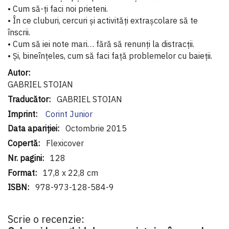
• Cum să-ți faci noi prieteni.
• În ce cluburi, cercuri și activități extrașcolare să te
înscrii.
• Cum să iei note mari… fără să renunți la distracții.
• Și, bineînțeles, cum să faci față problemelor cu baieții.
Informaţii
suplimentare
GABRIEL STOIAN
GABRIEL STOIAN
Corint Junior
Octombrie 2015
Flexicover
128
17,8 x 22,8 cm
978-973-128-584-9
Scrie o recenzie: