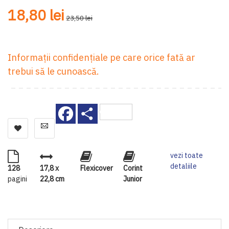
18,80 lei
23,50 lei
Informații confidențiale pe care orice fată ar
trebui să le cunoască.
Facebook
Share
vezi toate
detaliile
128
17,8 x
Flexicover
Corint
pagini
22,8 cm
Junior