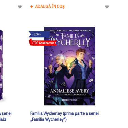
ADAUGĂ ÎN COȘ
Adaugă
Adaugă
la
la
Lista
Lista
de
de
-20%
Dorinte
Dorinte
 seriei
Familia Wycherley (prima parte a seriei
ială
„Familia Wycherley")