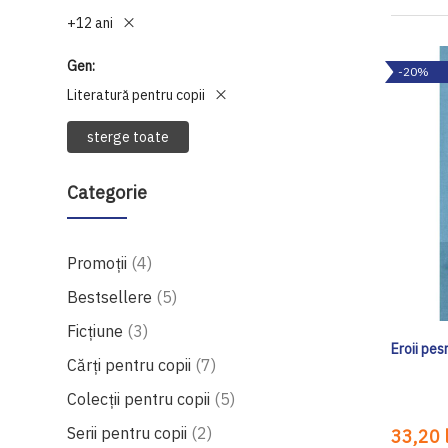
+12 ani
Gen
-20%
Literatură pentru copii
sterge toate
Categorie
produse
Promoții
4
produse
Bestsellere
5
produse
Ficțiune
3
Eroii pes
produse
Cărți pentru copii
7
produse
Colecții pentru copii
5
produse
Serii pentru copii
2
33,20 l