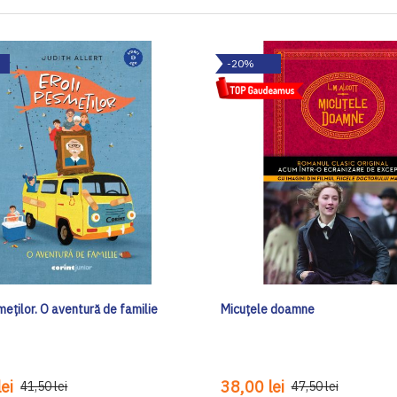
-20%
meților. O aventură de familie
Micuțele doamne
ei
38,00 lei
41,50 lei
47,50 lei