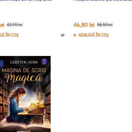
ei
46,80 lei
43,90 lei
58,50 lei
GĂ ÎN COȘ
ADAUGĂ ÎN COȘ
Adaugă
la
Lista
de
Dorinte