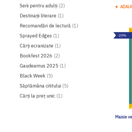
produse
Serii pentru adulți
2
ADAU
produs
Destinații literare
1
produs
Recomandări de lectură
1
produs
Sprayed Edges
1
-20%
produs
Cărți ecranizate
1
produse
Bookfest 2026
2
produs
Gaudeamus 2025
1
produse
Black Week
5
produse
Săptămâna cititului
5
produs
Cărți la preț unic
1
Maisie v