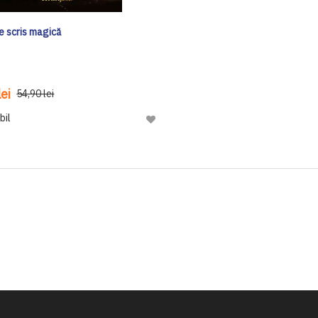
e scris magică
ei
54,90 lei
bil
Adaugă
la
Lista
de
Dorinte