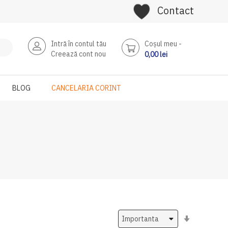
Contact
Intră în contul tău
Coşul meu
Creează cont nou
0,00 lei
BLOG
CANCELARIA CORINT
Setati
ascendent