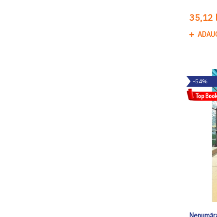
35,12 l
ADAU
-54%
Nenumăra