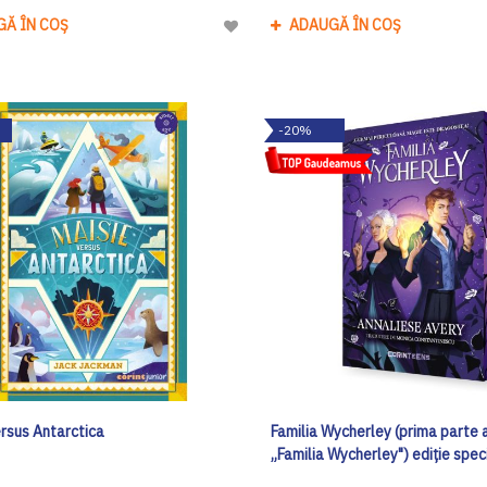
GĂ ÎN COȘ
ADAUGĂ ÎN COȘ
Adaugă
la
Lista
de
-20%
Dorinte
ersus Antarctica
Familia Wycherley (prima parte a
„Familia Wycherley") ediţie spec