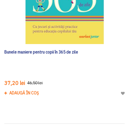
Bunele maniere pentru copii în 365 de zile
37,20 lei
46,50 lei
ADAUGĂ ÎN COȘ
Adau