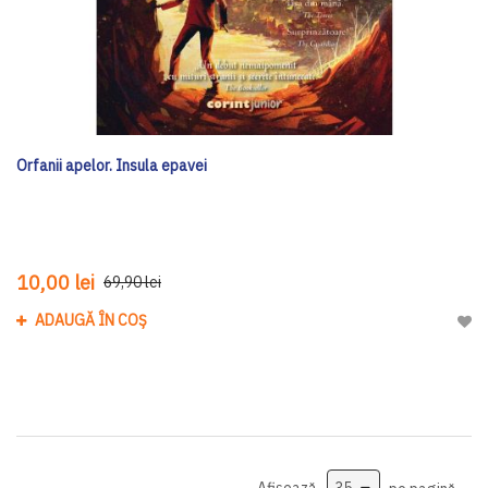
Orfanii apelor. Insula epavei
10,00 lei
69,90 lei
ADAUGĂ ÎN COȘ
Adau