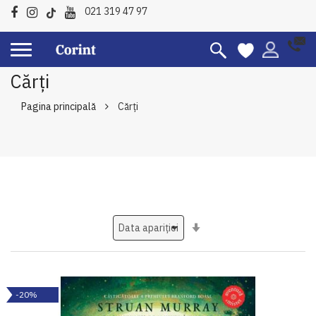
021 319 47 97
Cărți
Pagina principală
Cărți
Setati
ascendent
-20%