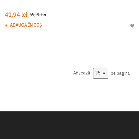
41,94 lei
69,90 lei
ADAUGĂ ÎN COȘ
Adau
Afișează
pe pagină